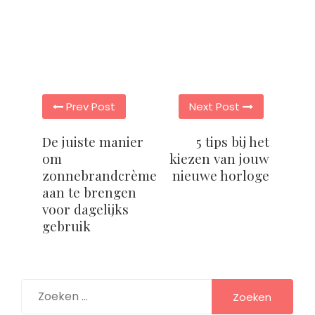
Post
Prev Post
Next Post
navigation
De juiste manier
5 tips bij het
om
kiezen van jouw
zonnebrandcrème
nieuwe horloge
aan te brengen
voor dagelijks
gebruik
Zoeken
naar: