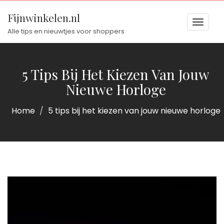
Fijnwinkelen.nl
Toggl
Alle tips en nieuwtjes voor shoppers
naviga
naviga
5 Tips Bij Het Kiezen Van Jouw
Nieuwe Horloge
Home
5 tips bij het kiezen van jouw nieuwe horloge