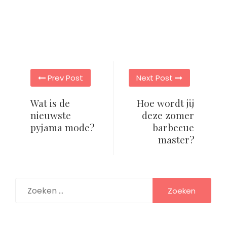
Post
Prev Post
Next Post
navigation
Wat is de
Hoe wordt jij
nieuwste
deze zomer
pyjama mode?
barbecue
master?
Zoeken
naar: