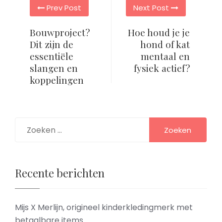
Prev Post
Next Post
navigation
Bouwproject?
Hoe houd je je
Dit zijn de
hond of kat
essentiële
mentaal en
slangen en
fysiek actief?
koppelingen
Zoeken
naar:
Recente berichten
Mijs X Merlijn, origineel kinderkledingmerk met
betaalbare items