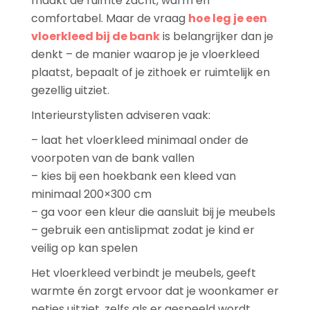
maakt de ruimte zacht, warm en
comfortabel. Maar de vraag
hoe leg je een
vloerkleed bij de bank
is belangrijker dan je
denkt – de manier waarop je je vloerkleed
plaatst, bepaalt of je zithoek er ruimtelijk en
gezellig uitziet.
Interieurstylisten adviseren vaak:
– laat het vloerkleed minimaal onder de
voorpoten van de bank vallen
– kies bij een hoekbank een kleed van
minimaal 200×300 cm
– ga voor een kleur die aansluit bij je meubels
– gebruik een antislipmat zodat je kind er
veilig op kan spelen
Het vloerkleed verbindt je meubels, geeft
warmte én zorgt ervoor dat je woonkamer er
netjes uitziet, zelfs als er gespeeld wordt.