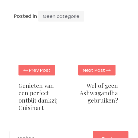
Posted in
Geen categorie
Post
Prev Post
Next Post
navigation
Genieten van
Wel of geen
een perfect
Ashwagandha
ontbijt dankzij
gebruiken?
Cuisinart
Zoeken