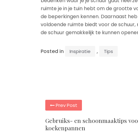
bedenken waar je je schuur gaat neerzett
ruimte je in je tuin hebt om de grootte 
de beperkingen kennen. Daarnaast heb je
voldoende ruimte biedt voor de schuur
de schuur gemakkelijk te kunnen openen 
Posted in
,
Inspiratie
Tips
Post
Prev Post
navigation
Gebruiks- en schoonmaaktips voo
koekenpannen