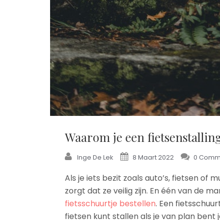
Waarom je een fietsenstallin
Inge De Lek
8 Maart 2022
0 Comm
Als je iets bezit zoals auto’s, fietsen o
zorgt dat ze veilig zijn. En één van de ma
fietsschuurtje bestellen
. Een fietsschuur
fietsen kunt stallen als je van plan bent j