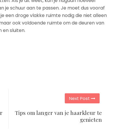
en. Als je dit weet, kun je nagaan hoeveel
van je schuur aan te passen. Je moet dus vooraf
 een droge vlakke ruimte nodig die niet alleen
, maar ook voldoende ruimte om de deuren van
en sluiten.
Next Post
r
Tips om langer van je haarkleur te
genieten