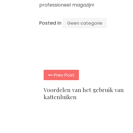
professioneel magazijn!
Posted in
Geen categorie
Post
Prev Post
navigation
Voordelen van het gebruik van
kattenluiken