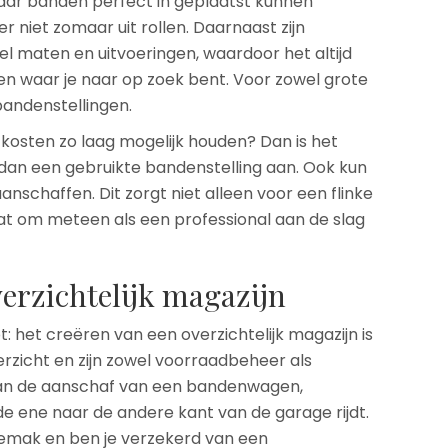
waar banden perfect in geplaatst kunnen
r niet zomaar uit rollen. Daarnaast zijn
el maten en uitvoeringen, waardoor het altijd
den waar je naar op zoek bent. Voor zowel grote
 bandenstellingen.
de kosten zo laag mogelijk houden? Dan is het
f dan een gebruikte bandenstelling aan. Ook kun
anschaffen. Dit zorgt niet alleen voor een flinke
aat om meteen als een professional aan de slag
erzichtelijk magazijn
bt: het creëren van een overzichtelijk magazijn is
verzicht en zijn zowel voorraadbeheer als
 aan de aanschaf van een bandenwagen,
e ene naar de andere kant van de garage rijdt.
gemak en ben je verzekerd van een