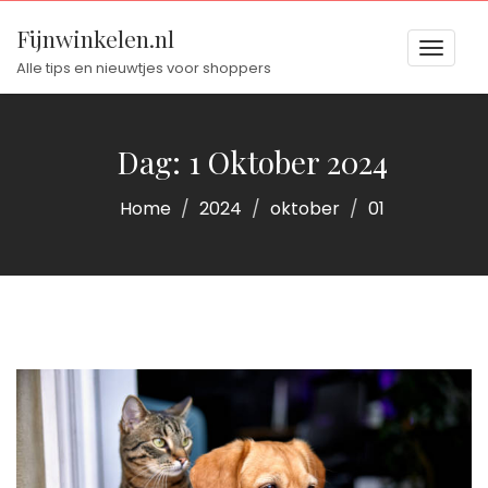
Fijnwinkelen.nl
Toggl
Alle tips en nieuwtjes voor shoppers
naviga
naviga
Dag:
1 Oktober 2024
Home
2024
oktober
01